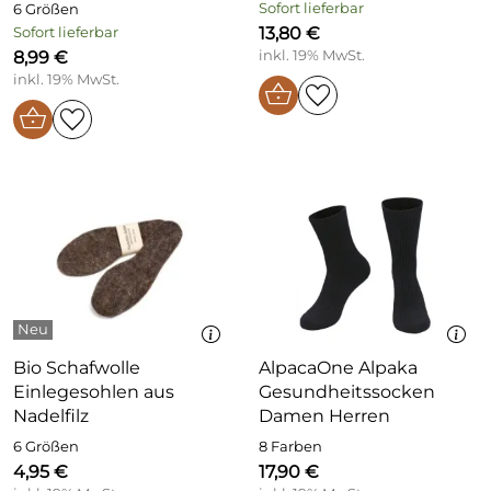
Sofort lieferbar
6 Größen
13,80 €
Sofort lieferbar
8,99 €
inkl. 19% MwSt.
inkl. 19% MwSt.
Bio Schafwolle
AlpacaOne Alpaka
Einlegesohlen aus
Gesundheitssocken
Nadelfilz
Damen Herren
6 Größen
8 Farben
4,95 €
17,90 €