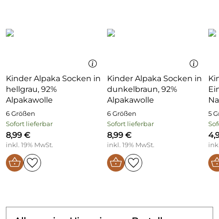
Kinder Alpaka Socken in
Kinder Alpaka Socken in
Ki
hellgrau, 92%
dunkelbraun, 92%
Ei
Alpakawolle
Alpakawolle
Na
6 Größen
6 Größen
5 
Sofort lieferbar
Sofort lieferbar
Sof
8,99 €
8,99 €
4,
inkl. 19% MwSt.
inkl. 19% MwSt.
ink