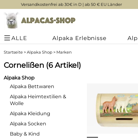
Versandkostenfrei ab 30€ in D | ab 50 € EU Länder
ALLE
Alpaka Erlebnisse
Al
Startseite
>
Alpaka Shop
>
Marken
Cornelißen
(6 Artikel)
Alpaka Shop
Alpaka Bettwaren
Alpaka Heimtextilien &
Wolle
Alpaka Kleidung
Alpaka Socken
Baby & Kind