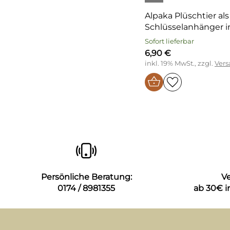
Alpaka Plüschtier als
Schlüsselanhänger i
Sofort lieferbar
6,90 €
inkl. 19% MwSt., zzgl.
Vers
Persönliche Beratung:
V
0174 / 8981355
ab 30€ i