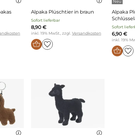
pakas
Alpaka Plüschtier in braun
Alpaka Pl
Schlüsse
Sofort lieferbar
8,90 €
Sofort liefe
andkosten
inkl. 19% MwSt., zzgl.
Versandkosten
6,90 €
inkl. 19% Mw