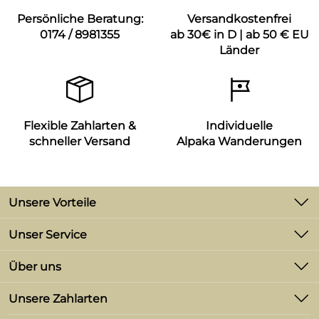
Persönliche Beratung:
Versandkostenfrei
0174 / 8981355
ab 30€ in D | ab 50 € EU
Länder
Flexible Zahlarten &
Individuelle
schneller Versand
Alpaka Wanderungen
Unsere Vorteile
-2% Skonto bei Zahlung per Vorkasse
Unser Service
Versand ab 3,90 €
Kontakt
Über uns
Retourenabwicklung
Versandkostenfrei in D ab 30,-€;
Unsere Bestseller
Versandkostenfrei in weitere EU-Länder ab 50,-
Unsere Zahlarten
Lieferbedingungen
€
Marken