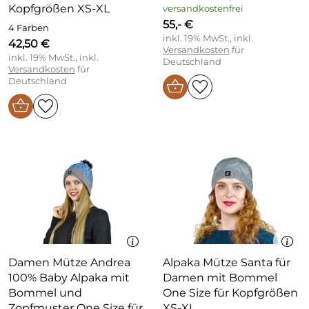
Kopfgrößen XS-XL
versandkostenfrei
55,- €
4 Farben
inkl. 19% MwSt., inkl.
42,50 €
Versandkosten
für
inkl. 19% MwSt., inkl.
Deutschland
Versandkosten
für
Deutschland
Damen Mütze Andrea
Alpaka Mütze Santa für
100% Baby Alpaka mit
Damen mit Bommel
Bommel und
One Size für Kopfgrößen
Zopfmuster One Size für
XS-XL