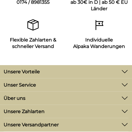
0174 / 8981355
ab 30€ in D | ab 50 € EU
Länder
Flexible Zahlarten &
Individuelle
schneller Versand
Alpaka Wanderungen
Unsere Vorteile
-2% Skonto bei Zahlung per Vorkasse
Unser Service
Versand ab 3,90 €
Kontakt
Über uns
Retourenabwicklung
Versandkostenfrei in D ab 30,-€;
Unsere Bestseller
Versandkostenfrei in weitere EU-Länder ab 50,-
Unsere Zahlarten
Lieferbedingungen
€
Marken
Kundenlogin
Unsere Versandpartner
Neu
Lieferung in EU Länder