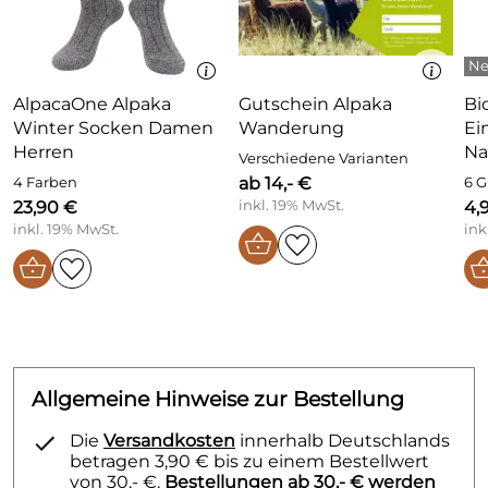
Liegeposition getrocknet werden. Bleichen schadet
dem Produkt. Das Produkt nicht im Tumbler
trocknen.
AlpacaOne Alpaka
Gutschein Alpaka
Bi
Lieferumfang:
Ein Paar Alpaka Trekking Socken
Winter Socken Damen
Wanderung
Ei
Herren
Na
Verschiedene Varianten
ab 14,- €
4 Farben
6 
23,90 €
inkl. 19% MwSt.
4,
inkl. 19% MwSt.
ink
Allgemeine Hinweise zur Bestellung
Die
Versandkosten
innerhalb Deutschlands
betragen 3,90 € bis zu einem Bestellwert
von 30,- €.
Bestellungen ab 30,- € werden