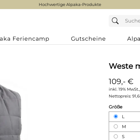
Hochwertige Alpaka-Produkte
paka Feriencamp
Gutscheine
Alp
Weste m
109,- €
inkl. 19% MwSt.,
Nettopreis:
91,
Größe
L
M
S