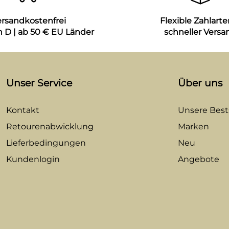
ersandkostenfrei
Flexible Zahlarte
n D | ab 50 € EU Länder
schneller Versa
Unser Service
Über uns
Kontakt
Unsere Bests
Retourenabwicklung
Marken
Lieferbedingungen
Neu
Kundenlogin
Angebote