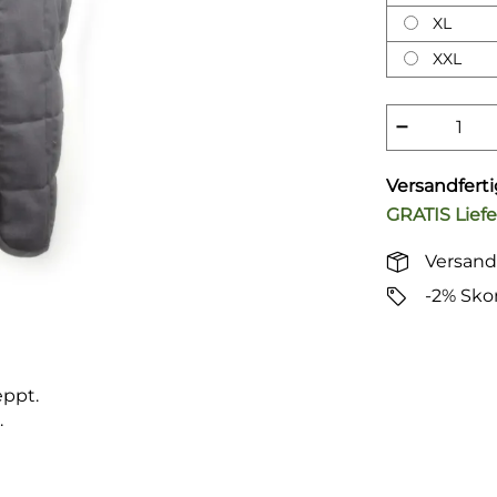
XL
XXL
−
Versandfert
GRATIS
Lief
Versand
-2% Sko
eppt.
.