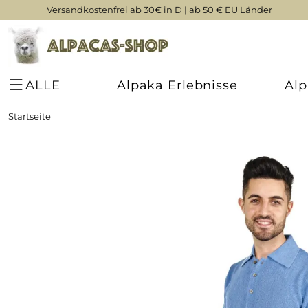
Versandkostenfrei ab 30€ in D | ab 50 € EU Länder
ALLE
Alpaka Erlebnisse
Al
Startseite