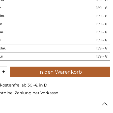
r
159,- €
lau
159,- €
ur
159,- €
lau
159,- €
r
159,- €
blau
159,- €
ur
159,- €
+
In den Warenkorb
kostenfrei ab 30,-€ in D
nto bei Zahlung per Vorkasse