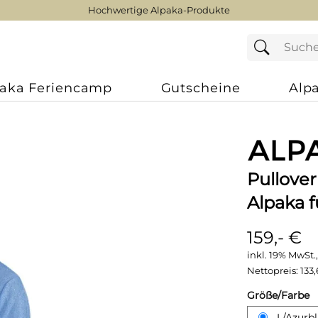
Hochwertige Alpaka-Produkte
paka Feriencamp
Gutscheine
Alp
Pullove
Alpaka 
159,- €
inkl. 19% MwSt.,
Nettopreis:
133,
Größe/Farbe
L/Azurb