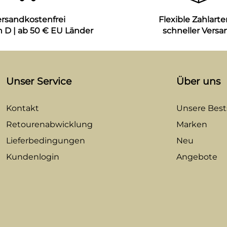
ersandkostenfrei
Flexible Zahlarte
n D | ab 50 € EU Länder
schneller Versa
Unser Service
Über uns
Kontakt
Unsere Bests
Retourenabwicklung
Marken
Lieferbedingungen
Neu
Kundenlogin
Angebote