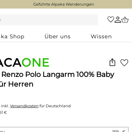
Geführte Alpaka Wanderungen
aka Shop
Über uns
Wissen
r Renzo Polo Langarm 100% Baby
für Herren
 inkl.
Versandkosten
für Deutschland
61 €
lau
159,- €