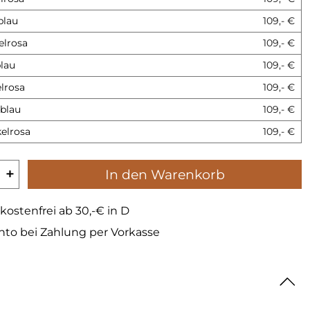
blau
109,- €
lrosa
109,- €
lau
109,- €
lrosa
109,- €
blau
109,- €
elrosa
109,- €
+
In den Warenkorb
kostenfrei ab 30,-€ in D
nto bei Zahlung per Vorkasse