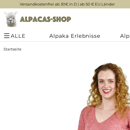
Versandkostenfrei ab 30€ in D | ab 50 € EU Länder
ALLE
Alpaka Erlebnisse
Al
Startseite