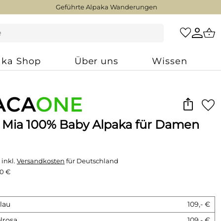
Geführte Alpaka Wanderungen
aka Shop
Über uns
Wissen
r Mia 100% Baby Alpaka für Damen
 inkl.
Versandkosten
für Deutschland
60 €
lau
109,- €
lrosa
109,- €