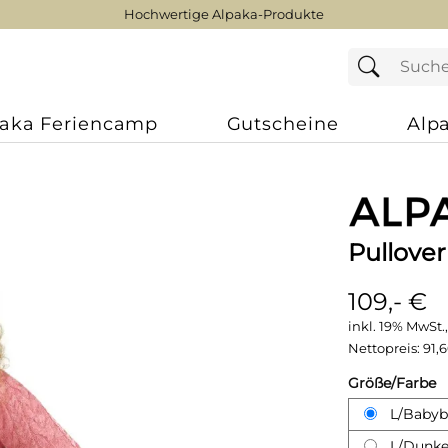
Hochwertige Alpaka-Produkte
paka Feriencamp
Gutscheine
Alp
Pullove
109,- €
inkl. 19% MwSt.,
Nettopreis:
91,
Größe/Farbe
L/Babyb
L/Dunke