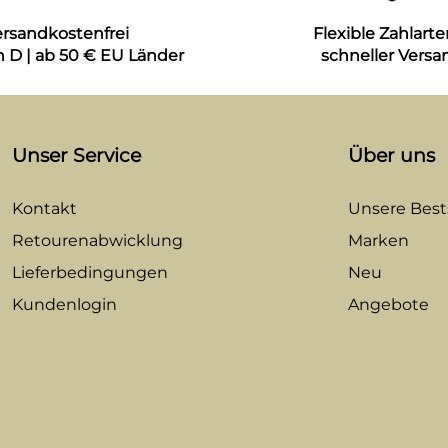
ersandkostenfrei
Flexible Zahlarte
n D | ab 50 € EU Länder
schneller Versa
Unser Service
Über uns
Kontakt
Unsere Bests
Retourenabwicklung
Marken
Lieferbedingungen
Neu
Kundenlogin
Angebote