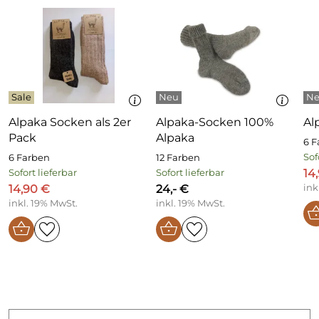
Alpaka Socken als 2er
Alpaka-Socken 100%
Al
Pack
Alpaka
6 F
Sof
6 Farben
12 Farben
14
Sofort lieferbar
Sofort lieferbar
14,90 €
24,- €
ink
inkl. 19% MwSt.
inkl. 19% MwSt.