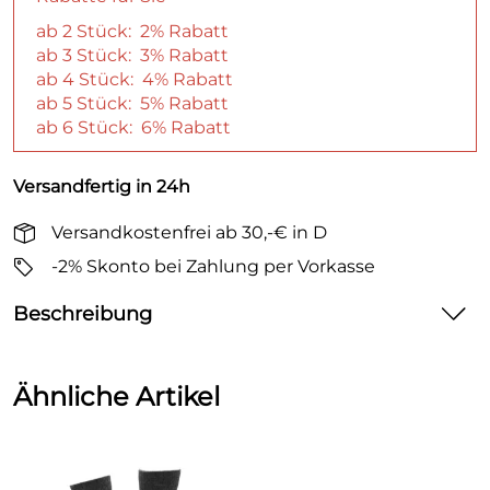
ab 2 Stück: 2% Rabatt
ab 3 Stück: 3% Rabatt
ab 4 Stück: 4% Rabatt
ab 5 Stück: 5% Rabatt
ab 6 Stück: 6% Rabatt
Versandfertig in 24h
Versandkostenfrei ab 30,-€ in D
-2% Skonto bei Zahlung per Vorkasse
Beschreibung
Alpaka-Socken 2er
in Schwarz
Ähnliche Artikel
Die Socke für jeden Zweck für die Arbeit und Freizeit
geeignet sehr stabil!!
30%Wolle, 15%Alpaka,30% Polyamid und 25%
Elasthan